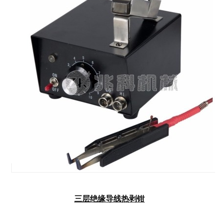
三层绝缘导线热剥钳