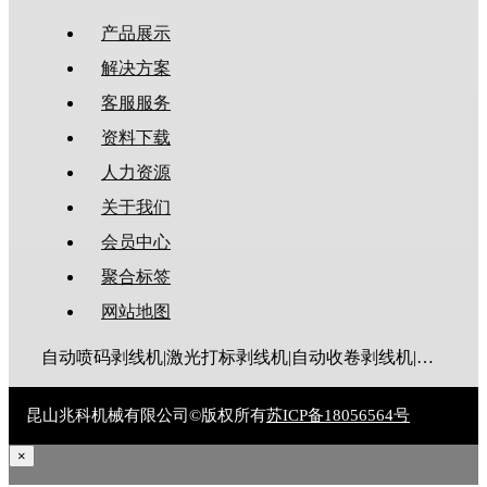
产品展示
解决方案
客服服务
资料下载
人力资源
关于我们
会员中心
聚合标签
网站地图
自动喷码剥线机|激光打标剥线机|自动收卷剥线机|全伺服剥线机|大平方剥线机|新能源剥线机|多芯线剥线机|护套线剥线机|排线剥线机|折弯剥线机|同轴线剥线机|漆包线脱漆机|废线剥皮机|裁线机|剥线机|电脑剥线机
昆山兆科机械有限公司©版权所有
苏ICP备18056564号
×