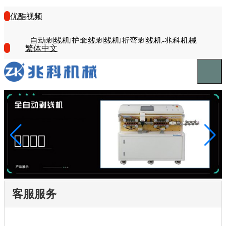
优酷视频
自动剥线机|护套线剥线机|折弯剥线机-兆科机械
繁体中文
客服服务