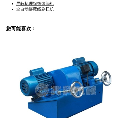
屏蔽梳理铜箔缠绕机
全自动屏蔽线刷扭机
您可能喜欢：