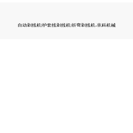
自动剥线机|护套线剥线机|折弯剥线机-兆科机械