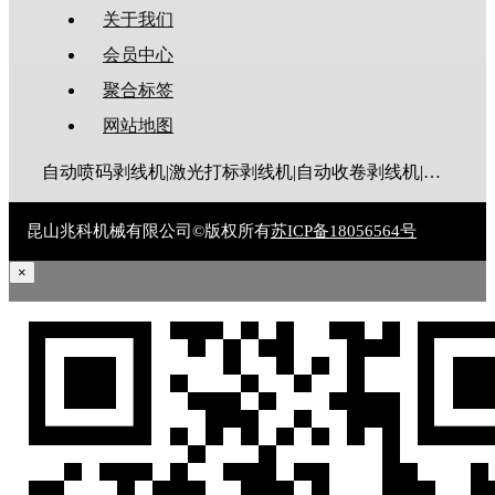
关于我们
会员中心
聚合标签
网站地图
自动喷码剥线机|激光打标剥线机|自动收卷剥线机|全伺服剥线机|大平方剥线机|新能源剥线机|多芯线剥线机|护套线剥线机|排线剥线机|折弯剥线机|同轴线剥线机|漆包线脱漆机|废线剥皮机|裁线机|剥线机|电脑剥线机
昆山兆科机械有限公司©版权所有
苏ICP备18056564号
×