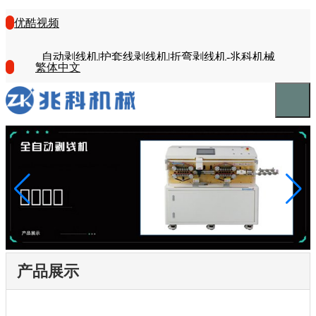
优酷视频
自动剥线机|护套线剥线机|折弯剥线机-兆科机械
繁体中文
产品展示