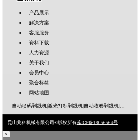
产品展示
解决方案
客服服务
资料下载
人力资源
关于我们
会员中心
聚合标签
网站地图
自动喷码剥线机|激光打标剥线机|自动收卷剥线机|全伺服剥线机|大平方剥线机|新能源剥线机|多芯线剥线机|护套线剥线机|排线剥线机|折弯剥线机|同轴线剥线机|漆包线脱漆机|废线剥皮机|裁线机|剥线机|电脑剥线机
昆山兆科机械有限公司©版权所有
苏ICP备18056564号
×