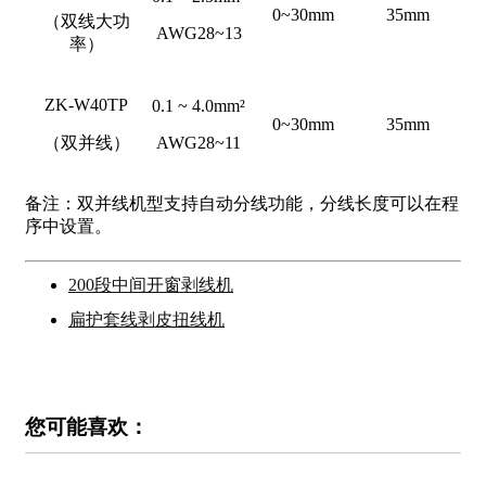
0~30mm
35mm
（双线大功
AWG28~13
率）
ZK-W40TP
0.1 ~ 4.0mm²
0~30mm
35mm
（双并线）
AWG28~11
备注：双并线机型支持自动分线功能，分线长度可以在程
序中设置。
200段中间开窗剥线机
扁护套线剥皮扭线机
您可能喜欢：