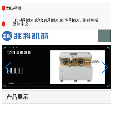
优酷视频
自动剥线机|护套线剥线机|折弯剥线机-兆科机械
繁体中文
产品展示