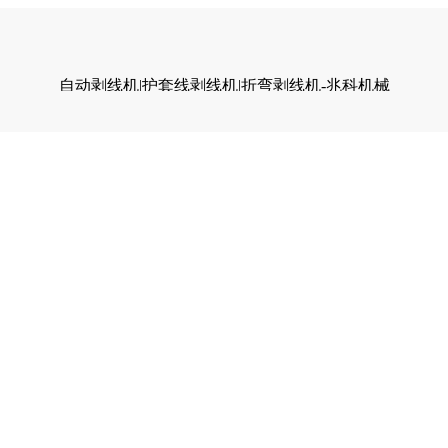
自动剥线机|护套线剥线机|折弯剥线机-兆科机械