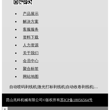
产品展示
解决方案
客服服务
资料下载
人力资源
关于我们
会员中心
聚合标签
网站地图
自动喷码剥线机|激光打标剥线机|自动收卷剥线机|全伺服剥线机|大平方剥线机|新能源剥线机|多芯线剥线机|护套线剥线机|排线剥线机|折弯剥线机|同轴线剥线机|漆包线脱漆机|废线剥皮机|裁线机|剥线机|电脑剥线机
昆山兆科机械有限公司©版权所有
苏ICP备18056564号
×