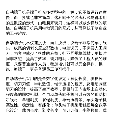
自动端子机是端子机众多类型中的一种，它不仅运行速度
快，而且换线也非常简单。这种端子的线头和线尾都采用
的是数控的形式，由电脑来调刀，这样可以减少换线的烦
恼。自动端子机采用电动调刀的形式，从而降低了制造业
的工程难度。
自动端子机不仅速度快，而且换线，换端子非常简单，线
头，线尾的切剥长度全部数控，电脑调刀，不需要人工调
刀，为客户减少了换线的麻烦，打不同规格线材，更换时
间非常短，提高了效率。调刀电动，降低了工程人员的难
度，只要普通操作人员，稍加培训就可以完全操作。换
线，换端子，更是普通员工便可操作。
自动端子机采用的是全数字化设定：裁切长度、剥皮长
度、切刀刀值、半剥数值、端子压接的包胶、及电动调整
切刀的设计，提高了生产效率，是目前国内市场上自动化
程度高的同类机型。全自动单头端子机可以有效的帮助切
断线材、单端剥皮、双端剥皮、单端压着等。单头端子机
高速性、稳定性、智能化；单头端子机采用触摸屏全数字
化设定：裁切长度、剥皮长度、切刀刀值、半剥数值、端