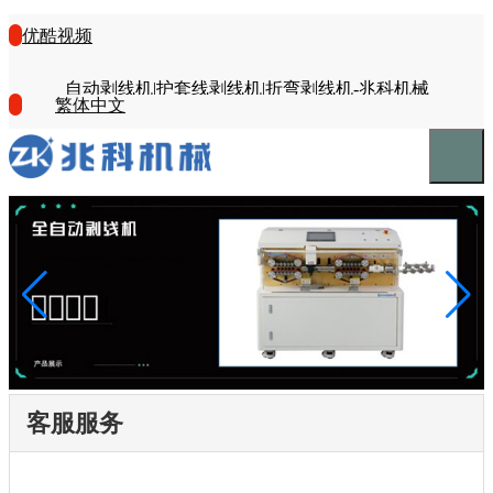
优酷视频
自动剥线机|护套线剥线机|折弯剥线机-兆科机械
繁体中文
客服服务