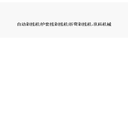
自动剥线机|护套线剥线机|折弯剥线机-兆科机械