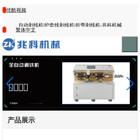
优酷视频
自动剥线机|护套线剥线机|折弯剥线机-兆科机械
繁体中文
产品展示