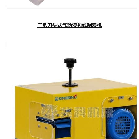
三爪刀头式气动漆包线刮漆机