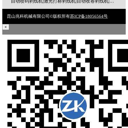
自动喷码剥线机|激光打标剥线机|自动收卷剥线机|全伺服剥线机|大平方剥线机|新能源剥线机|多芯线剥线机|护套线剥线机|排线剥线机|折弯剥线机|同轴线剥线机|漆包线脱漆机|废线剥皮机|裁线机|剥线机|电脑剥线机
昆山兆科机械有限公司©版权所有
苏ICP备18056564号
×