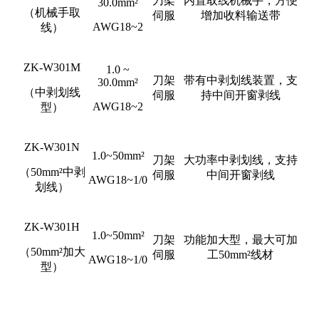
刀架
内置取线机械手，方便
30.0mm²
（机械手取
伺服
增加收料输送带
AWG18~2
线）
ZK-W301M
1.0 ~
刀架
带有中剥划线装置，支
30.0mm²
（中剥划线
伺服
持中间开窗剥线
AWG18~2
型）
ZK-W301N
1.0~50mm²
刀架
大功率中剥划线，支持
（50mm²中剥
伺服
中间开窗剥线
AWG18~1/0
划线）
ZK-W301H
1.0~50mm²
刀架
功能加大型，最大可加
（50mm²加大
伺服
工50mm²线材
AWG18~1/0
型）