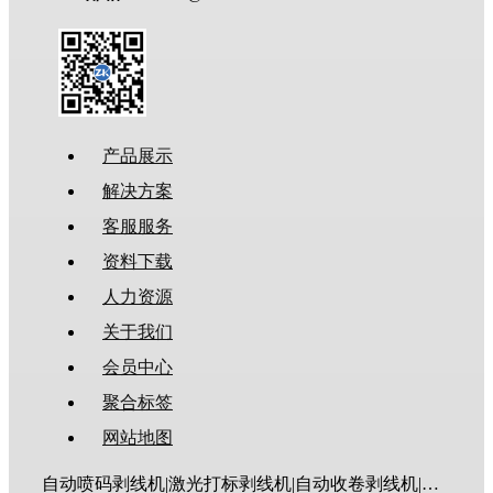
产品展示
解决方案
客服服务
资料下载
人力资源
关于我们
会员中心
聚合标签
网站地图
自动喷码剥线机|激光打标剥线机|自动收卷剥线机|全伺服剥线机|大平方剥线机|新能源剥线机|多芯线剥线机|护套线剥线机|排线剥线机|折弯剥线机|同轴线剥线机|漆包线脱漆机|废线剥皮机|裁线机|剥线机|电脑剥线机