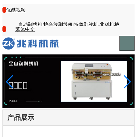
优酷视频
自动剥线机|护套线剥线机|折弯剥线机-兆科机械
繁体中文
产品展示