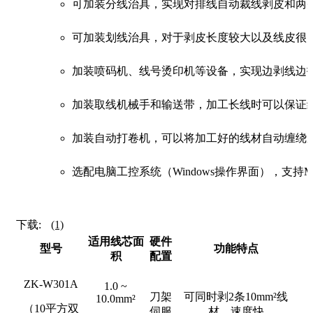
可加装分线治具，实现对排线自动裁线剥皮和两
可加装划线治具，对于剥皮长度较大以及线皮很
加装喷码机、线号烫印机等设备，实现边剥线边
加装取线机械手和输送带，加工长线时可以保证
加装自动打卷机，可以将加工好的线材自动缠绕
选配电脑工控系统（Windows操作界面），支
下载:
(1)
适用线芯面
硬件
型号
功能特点
积
配置
ZK-W301A
1.0 ~
刀架
可同时剥2条10mm²线
10.0mm²
（10平方双
伺服
材，速度快