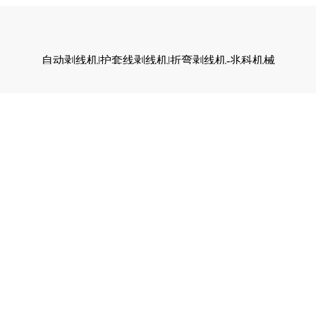
自动剥线机|护套线剥线机|折弯剥线机-兆科机械