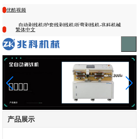
优酷视频
自动剥线机|护套线剥线机|折弯剥线机-兆科机械
繁体中文
产品展示