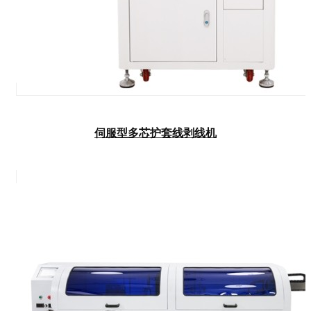
伺服型多芯护套线剥线机