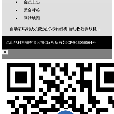
会员中心
聚合标签
网站地图
自动喷码剥线机|激光打标剥线机|自动收卷剥线机|全伺服剥线机|大平方剥线机|新能源剥线机|多芯线剥线机|护套线剥线机|排线剥线机|折弯剥线机|同轴线剥线机|漆包线脱漆机|废线剥皮机|裁线机|剥线机|电脑剥线机
昆山兆科机械有限公司©版权所有
苏ICP备18056564号
×